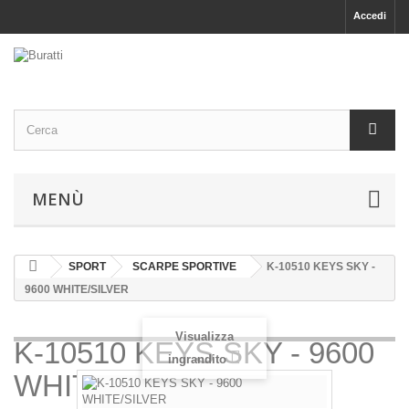
Accedi
MENÙ
SPORT
SCARPE SPORTIVE
K-10510 KEYS SKY -
9600 WHITE/SILVER
Visualizza
K-10510 KEYS SKY - 9600
ingrandito
WHITE/SILVER