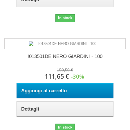
In stock
I013501DE NERO GIARDINI - 100
159,50 €
111,65 €
-30%
Aggiungi al carrello
Dettagli
In stock