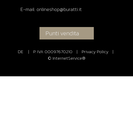
E-mail:
onlineshop@buratti.it
Punti vendita
DE
|
P. IVA 00097670210
|
Privacy Policy
|
© InternetService®