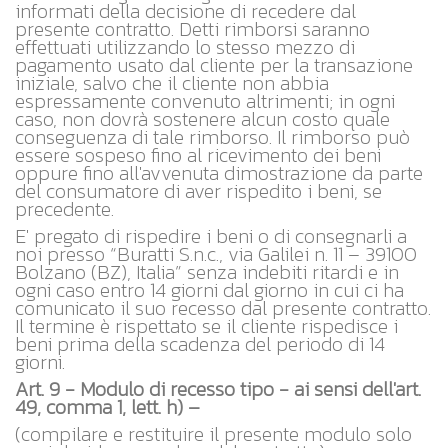
informati della decisione di recedere dal
presente contratto. Detti rimborsi saranno
effettuati utilizzando lo stesso mezzo di
pagamento usato dal cliente per la transazione
iniziale, salvo che il cliente non abbia
espressamente convenuto altrimenti; in ogni
caso, non dovrà sostenere alcun costo quale
conseguenza di tale rimborso. Il rimborso può
essere sospeso fino al ricevimento dei beni
oppure fino all'avvenuta dimostrazione da parte
del consumatore di aver rispedito i beni, se
precedente.
E' pregato di rispedire i beni o di consegnarli a
noi presso “Buratti S.n.c., via Galilei n. 11 – 39100
Bolzano (BZ), Italia” senza indebiti ritardi e in
ogni caso entro 14 giorni dal giorno in cui ci ha
comunicato il suo recesso dal presente contratto.
Il termine è rispettato se il cliente rispedisce i
beni prima della scadenza del periodo di 14
giorni.
Art. 9 - Modulo di recesso tipo - ai sensi dell'art.
49, comma 1, lett. h) –
(compilare e restituire il presente modulo solo