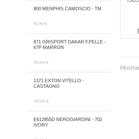
800 MENPHIS CAMOSCIO - TM
55,90 €
871 GRISPORT DAKAR F.PELLE -
67P MARRON
155,00 €
Mostran
1371 EXTON VITELLO -
CASTAGNO
129,00 €
E612855D NEROGIARDINI - 702
IVORY