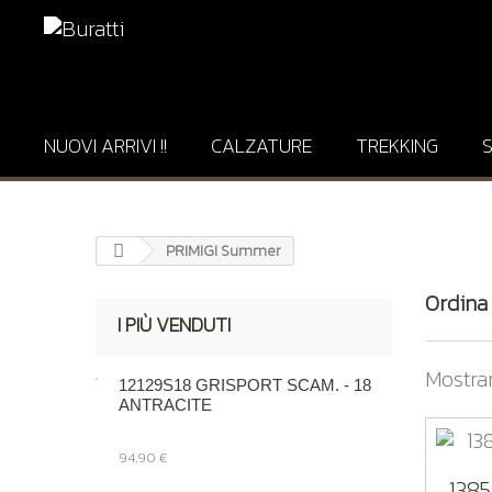
NUOVI ARRIVI !!
CALZATURE
TREKKING
PRIMIGI Summer
Ordina
I PIÙ VENDUTI
Mostran
12129S18 GRISPORT SCAM. - 18
ANTRACITE
94,90 €
138