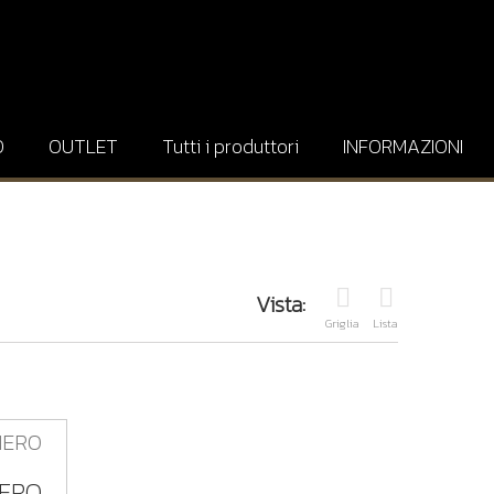
O
OUTLET
Tutti i produttori
INFORMAZIONI
Vista:
Griglia
Lista
NERO