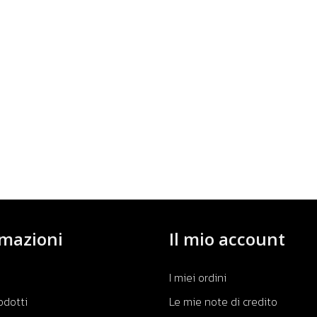
rmazioni
Il mio account
I miei ordini
odotti
Le mie note di credito