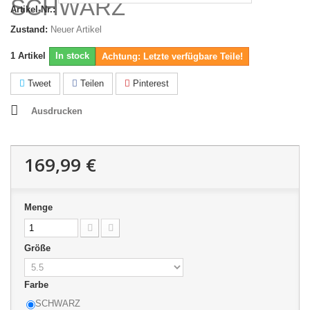
SCHWARZ
Artikel-Nr.:
Zustand:
Neuer Artikel
1
Artikel
In stock
Achtung: Letzte verfügbare Teile!
Tweet
Teilen
Pinterest
Ausdrucken
169,99 €
Menge
Größe
Farbe
SCHWARZ