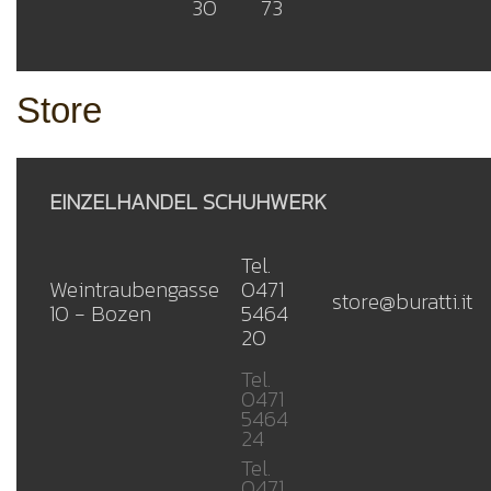
30
73
Store
EINZELHANDEL SCHUHWERK
Tel.
Weintraubengasse
0471
store@buratti.it
10 - Bozen
5464
20
Tel.
0471
5464
24
Tel.
0471