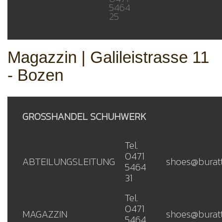
5464
25
Magazzin | Galileistrasse 11
- Bozen
GROSSHANDEL SCHUHWERK
Tel.
0471
ABTEILUNGSLEITUNG
shoes@buratti
5464
31
Tel.
0471
MAGAZZIN
shoes@buratti
5464