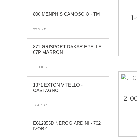
800 MENPHIS CAMOSCIO - TM
1
55,90 €
871 GRISPORT DAKAR F.PELLE -
67P MARRON
155,00 €
1371 EXTON VITELLO -
CASTAGNO
2-0
129,00 €
E612855D NEROGIARDINI - 702
IVORY