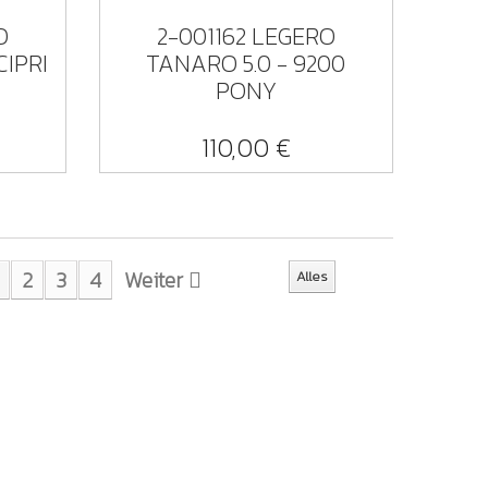
O
2-001162 LEGERO
CIPRI
TANARO 5.0 - 9200
PONY
110,00 €
2
3
4
Weiter
Alles