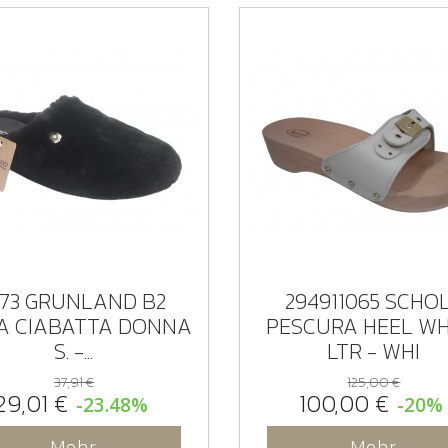
173 GRUNLAND B2
294911065 SCHO
A CIABATTA DONNA
PESCURA HEEL WH
S. -...
LTR - WHI
37,91 €
125,00 €
29,01 €
100,00 €
-23.48%
-20%
Mehr
Mehr