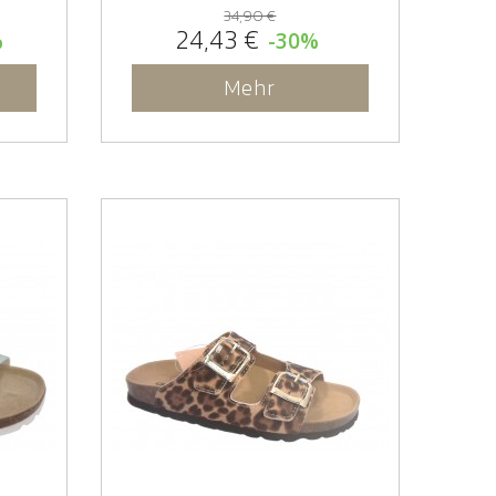
34,90 €
24,43 €
%
-30%
Mehr