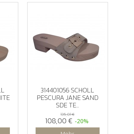
LL
314401056 SCHOLL
ITE
PESCURA JANE SAND
SDE TE...
135,01 €
108,00 €
-20%
Mehr