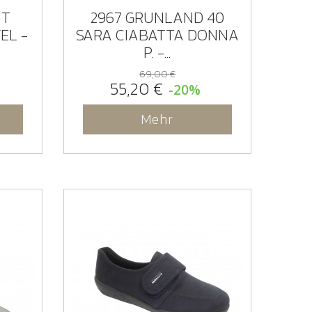
IT
2967 GRUNLAND 40
EL -
SARA CIABATTA DONNA
P. -...
69,00 €
55,20 €
-20%
Mehr