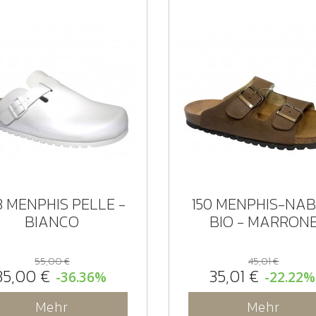
3 MENPHIS PELLE -
150 MENPHIS-NA
BIANCO
BIO - MARRON
55,00 €
45,01 €
35,00 €
35,01 €
-36.36%
-22.22%
Mehr
Mehr