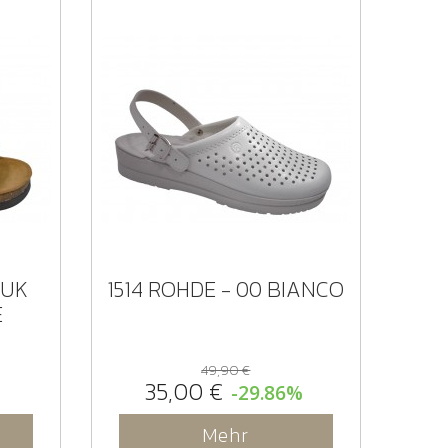
BUK
1514 ROHDE - 00 BIANCO
E
49,90 €
35,00 €
-29.86%
Mehr