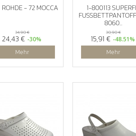
8 ROHDE - 72 MOCCA
1-800113 SUPERF
FUSSBETTPANTOFF
8060...
34,90 €
30,90 €
24,43 €
15,91 €
-30%
-48.51%
Mehr
Mehr