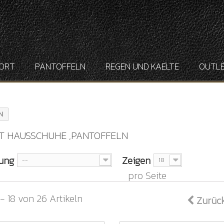
ORT
PANTOFFELN
REGEN UND KAELTE
OUTL
N
T HAUSSCHUHE ,PANTOFFELN
rung
Zeigen
--
18
pro Seite
 - 18 von 26 Artikeln
Zurüc