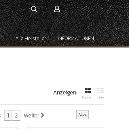
ET
Alle Hersteller
INFORMATIONEN
Anzeigen:
Kacheln
Liste
k
1
2
Weiter
Alles