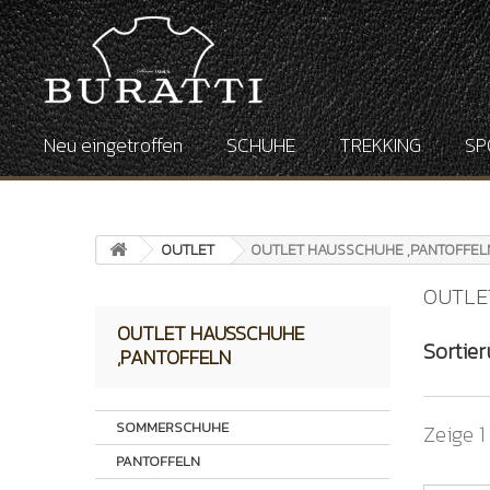
Neu eingetroffen
SCHUHE
TREKKING
SP
OUTLET
OUTLET HAUSSCHUHE ,PANTOFFEL
OUTLE
OUTLET HAUSSCHUHE
Sortie
,PANTOFFELN
SOMMERSCHUHE
Zeige 1
PANTOFFELN