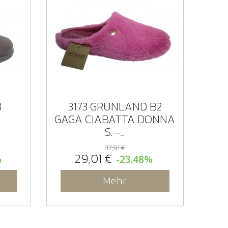
3
3173 GRUNLAND B2
GAGA CIABATTA DONNA
S. -...
37,91 €
29,01 €
%
-23.48%
Mehr