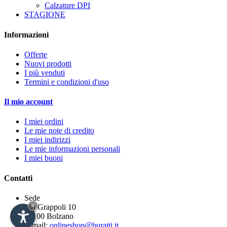
Calzature DPI
STAGIONE
Informazioni
Offerte
Nuovi prodotti
I più venduti
Termini e condizioni d'uso
Il mio account
I miei ordini
Le mie note di credito
I miei indirizzi
Le mie informazioni personali
I miei buoni
Contatti
Sede
×
Via Grappoli 10
39100 Bolzano
E-mail:
onlineshop@buratti.it